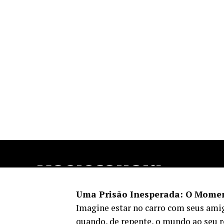
O Caso da Brasile
Transgênero Pre
nos EUA em um
Contexto de
Vulnerabilidade e
Resistência
Uma Prisão Inesperada: O Momen
Imagine estar no carro com seus amig
quando, de repente, o mundo ao seu 