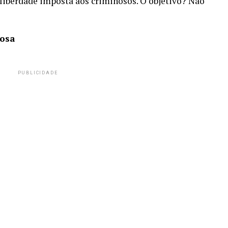
liberdade imposta aos criminosos. O objetivo? Não
nosa
PUBLICIDADE