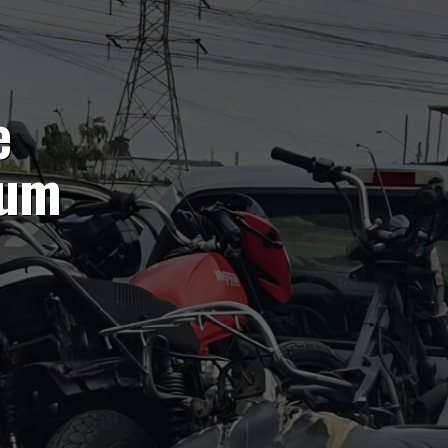
e
 um