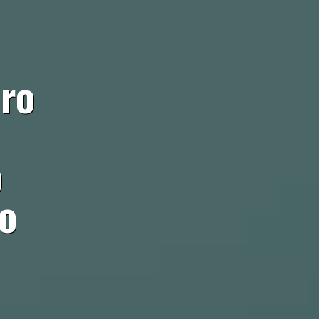
ro
o
to