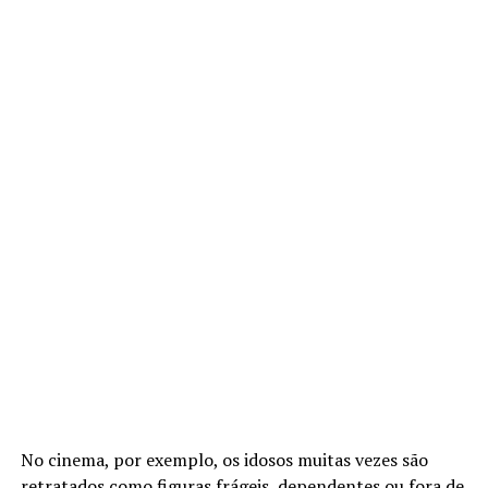
No cinema, por exemplo, os idosos muitas vezes são
retratados como figuras frágeis, dependentes ou fora de