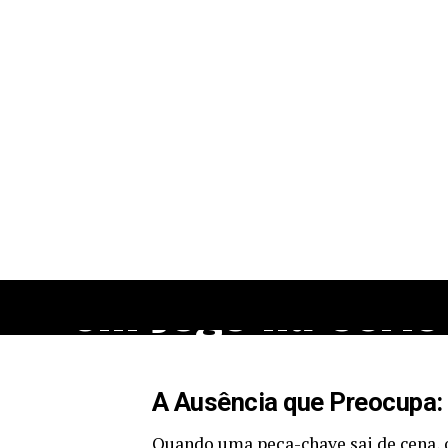
NOTÍCIAS
Everton Brito e a
Incerteza na Pon
Preta: O Que Est
em Jogo na Série
A Ausência que Preocupa:
Quando uma peça-chave sai de cena, o 