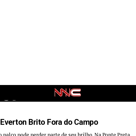
te
á
 C?
 Everton Brito Fora do Campo
palco pode perder parte de seu brilho. Na Ponte Preta,