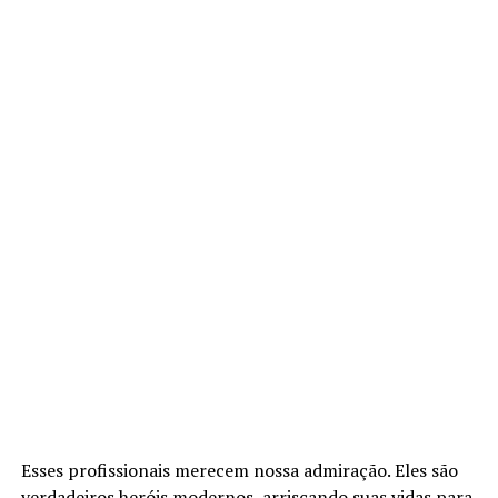
Esses profissionais merecem nossa admiração. Eles são
verdadeiros heróis modernos, arriscando suas vidas para