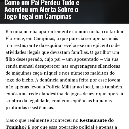
Como um Pai Perdeu Tudo e
Acendeu um Alerta Sobre o
Jogo Ilegal em Campinas
Em uma manhã aparentemente comum no bairro Jardim
Florence, em Campinas, o que parecia ser apenas mais
um restaurante da esquina revelou-se um epicentro de
atividades ilegais que devastam famílias. O gatilho? Um
filho desesperado, cujo pai — um aposentado — viu sua
renda mensal desaparecer nas engrenagens silenciosas
de máquinas caça-níquel e nos números malditos do
jogo do bicho. A denúncia anônima feita por esse jovem
não apenas levou a Polícia Militar ao local, mas também
expôs uma rede clandestina de jogos de azar que opera à
sombra da legalidade, com consequências humanas
profundas e sistêmicas.
Mas o que realmente aconteceu no
Restaurante do
Toninho
? E por que essa operação policial é apenas a