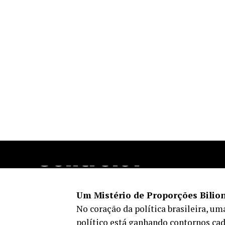
Quando R$ 694
Milhões em
Emendas
Parlamentares
Ficam sem
Controle?
Um Mistério de Proporções Bilion
No coração da política brasileira, um
político está ganhando contornos cad