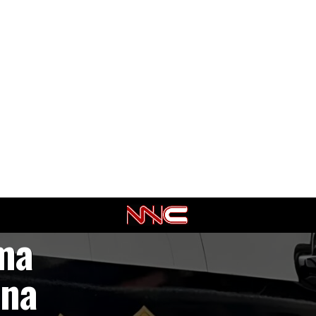
ma
ina