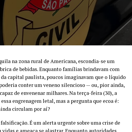
ila na zona rural de Americana, escondia-se um
ábrica de bebidas. Enquanto famílias brindavam com
s da capital paulista, poucos imaginavam que o líquido
poderia conter um veneno silencioso — ou, pior ainda,
apaz de envenenar milhares. Na terça-feira (30), a
 essa engrenagem letal, mas a pergunta que ecoa é:
ainda circulam por aí?
falsificação. É um alerta urgente sobre uma crise de
ou vidas e ameaça se alastrar. Enquanto autoridades