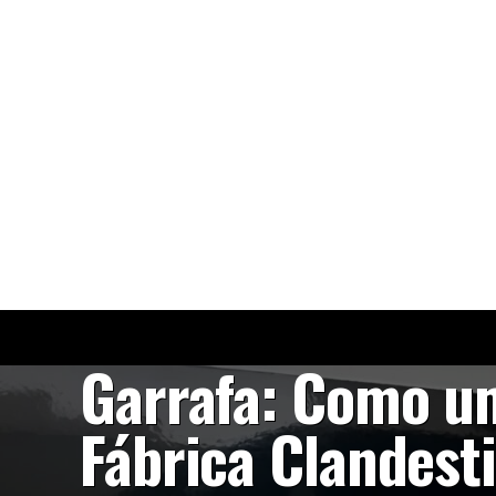
NOTÍCIAS
O Veneno na
Garrafa: Como u
Fábrica Clandest