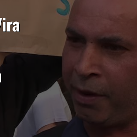
ira
p