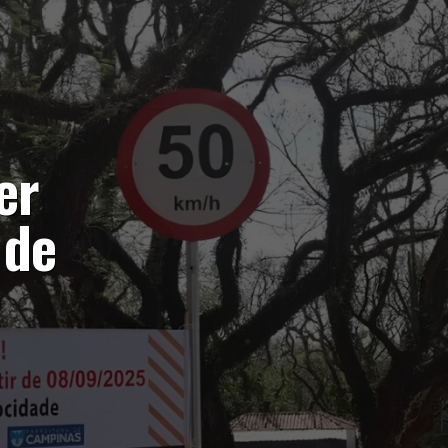
er
 de